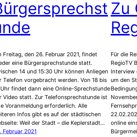
Bürgersprechst
Zu 
unde
Re
 Freitag, den 26. Februar 2021, findet
Für die R
eder eine Bürgersprechstunde statt.
RegioTV B
ischen 14 und 15:30 Uhr können Anliegen
Interview
r Telefon vorgebracht werden. Von 18 bis
um den St
 Uhr findet dann eine Online-Sprechstunde
Bedingung
r Video statt. Zur Telefonsprechstunde ist
November.
ne Voranmeldung erforderlich. Alle
Fernsehpr
iteren Infos gibt es auf der städtischen
22.02.202
bseite: Weil der Stadt – die Keplerstadt…
online ein
. Februar 2021
Bürgermei