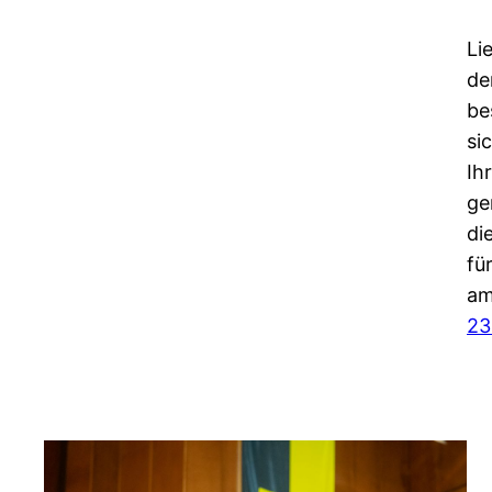
Li
de
be
si
Ih
ge
di
fü
am
23