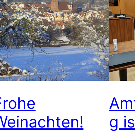
Frohe
Amt
Weinachten!
g i