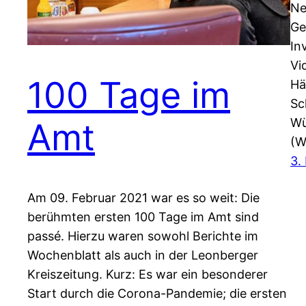
Ne
Ge
In
Vi
100 Tage im
Hä
Sc
Wü
Amt
(W
3.
Am 09. Februar 2021 war es so weit: Die
berühmten ersten 100 Tage im Amt sind
passé. Hierzu waren sowohl Berichte im
Wochenblatt als auch in der Leonberger
Kreiszeitung. Kurz: Es war ein besonderer
Start durch die Corona-Pandemie; die ersten