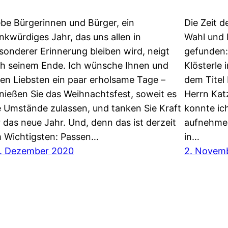
ebe Bürgerinnen und Bürger, ein
Die Zeit d
nkwürdiges Jahr, das uns allen in
Wahl und 
sonderer Erinnerung bleiben wird, neigt
gefunden:
ch seinem Ende. Ich wünsche Ihnen und
Klösterle
ren Liebsten ein paar erholsame Tage –
dem Titel
nießen Sie das Weihnachtsfest, soweit es
Herrn Kat
e Umstände zulassen, und tanken Sie Kraft
konnte ic
r das neue Jahr. Und, denn das ist derzeit
aufnehmen
 Wichtigsten: Passen…
in…
. Dezember 2020
2. Novem