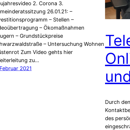
ujahresvideo 2. Corona 3.
meinderatssitzung 26.01.21: –
vestitionsprogramm – Stellen –
deoübertragung – Ökomaßnahmen
Tel
ugern – Grundstückpreise
hwarzwaldstraße – Untersuchung Wohnen
stenrot Zum Video gehts hier
Onl
eiterleitung zu…
 Februar 2021
un
Durch den
Kontaktbe
des persö
eingeschrä